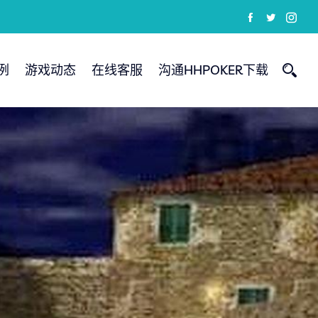
例
游戏动态
在线客服
沟通HHPOKER下载