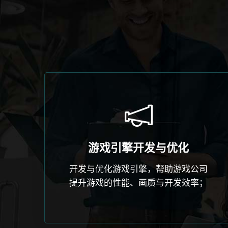
游戏引擎开发与优化
开发与优化游戏引擎，帮助游戏公司
提升游戏的性能、画质与开发效率；