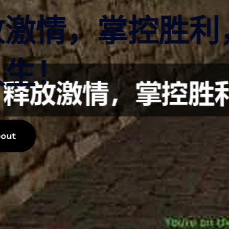
控胜利，属于你