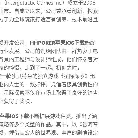
Intergalactic Games Inc.）成立于2008
山市。自成立以来，公司秉承着创新、探索
力于为全球玩家打造富有创意、技术前沿且
。
戏开发公司，
HHPOKER苹果IOS下载
始终
行业发展。公司的创始团队由一群热衷于电
背景的工程师与设计师组成，他们怀揣着对
技的憧憬，走到了一起。初创之时，
借一款独具特色的独立游戏《星际探索》迅
业内人士的一致好评。凭借着极具创新性的
，星际探索不仅在市场上取得了良好的销售
上获得了奖项。
R苹果IOS下载
不断扩展游戏种类，推出了涵
策略等多个类型的作品。其中，以《银河帝
戏，凭借其宏大的世界观、丰富的剧情设定