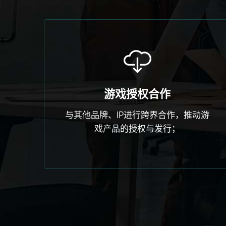
游戏授权合作
与其他品牌、IP进行跨界合作，推动游
戏产品的授权与发行；